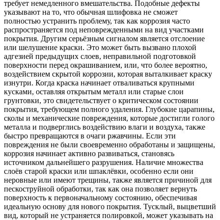
требует немедленного вмешательства. Подобные дефекты
указывают на то, что обычная шлифовка не сможет
полностью устранить проблему, так как коррозия часто
распространяется под неповрежденными на вид участками
покрытия. Другим серьёзным сигналом является отслоение
или шелушение краски. Это может быть вызвано плохой
адгезией предыдущих слоев, неправильной подготовкой
поверхности перед окрашиванием, или, что более вероятно,
воздействием скрытой коррозии, которая выталкивает краску
изнутри. Когда краска начинает отваливаться крупными
кусками, оставляя открытым металл или старые слои
грунтовки, это свидетельствует о критическом состоянии
покрытия, требующем полного удаления. Глубокие царапины,
сколы и механические повреждения, которые достигли голого
металла и подверглись воздействию влаги и воздуха, также
быстро превращаются в очаги ржавчины. Если эти
повреждения не были своевременно обработаны и защищены,
коррозия начинает активно развиваться, становясь
источником дальнейшего разрушения. Наличие множества
слоёв старой краски или шпаклёвки, особенно если они
неровные или имеют трещины, также является причиной для
пескоструйной обработки, так как она позволяет вернуть
поверхность к первоначальному состоянию, обеспечивая
идеальную основу для нового покрытия. Тусклый, выцветший
вид, который не устраняется полировкой, может указывать на