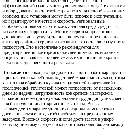
роль; специализированные, более деликатные или
эффективные абразивы могут увеличивать смету. Технологии
и оборудование мастерской отражаются на ценообразовании:
современные установки могут быть дороже в эксплуатации,
но гарантируют качество и скорость. Региональные
особенности рынка услуг и конкурентная среда среди СТО
также вносят коррективы. Многие сервисы предлагают
дополнительные услуги, такие как немедленное нанесение
антикоррозийного грунта или защитных составов сразу после
пескоструя. Это настоятельно рекомендуется для
предотвращения повторного окисления металла, и данные
опции учитываются в общей смете, их выполнение крайне
важно для долговечности результата.
Что касается сроков, то продолжительность работ варьируется.
Простая очистка небольших деталей может занять часы, тогда
как полная обработка кузова с тщательной подготовкой и
последующей грунтовкой может потребовать от нескольких
дней до недели. Загруженность конкретной мастерской,
сложность геометрии кузова, наличие труднодоступных мест
– всё это увеличивает временные затраты. Всегда
рекомендуется заранее уточнять предполагаемые сроки и
договариваться о них, чтобы избежать непредвиденных
задержек. Высокая скорость иногда достигается в ущерб
качеству, поэтому следует искать оптимальный баланс между