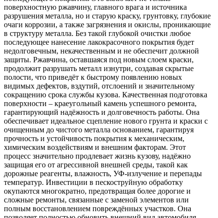
поверхностную ржавчину, главного врага и источника
разрушения металла, но и старую краску, грунтовку, глубокие
очаги коррозии, а также загрязнения и окислы, проникающие
в структуру металла. Без такой глубокой очистки любое
последующее нанесение лакокрасочного покрытия будет
недолговечным, некачественным и не обеспечит должной
защиты. Ржавчина, оставшаяся под новым слоем краски,
продолжит разрушать металл изнутри, создавая скрытые
полости, что приведёт к быстрому появлению новых
видимых дефектов, вздутий, отслоений и значительному
сокращению срока службы кузова. Качественная подготовка
поверхности – краеугольный камень успешного ремонта,
гарантирующий надёжность и долговечность работы. Она
обеспечивает идеальное сцепление нового грунта и краски с
очищенным до чистого металла основанием, гарантируя
прочность и устойчивость покрытия к механическим,
химическим воздействиям и внешним факторам. Этот
процесс значительно продлевает жизнь кузову, надёжно
защищая его от агрессивной внешней среды, такой как
дорожные реагенты, влажность, УФ-излучение и перепады
температур. Инвестиции в пескоструйную обработку
окупаются многократно, предотвращая более дорогие и
сложные ремонты, связанные с заменой элементов или
полным восстановлением повреждённых участков. Она
позволяет полностью обновить внешний вид автомобиля,