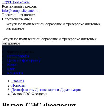
+7(991)561-28-87
Контактный телефон:
info@compositepanel.ru
Электронная почта^
Перезвонить мне !
Услуги по комплексной обработке и фрезеровке листовых
материалов.
Услуги по комплексной обработке и фрезеровке листовых
материалов.
Фрезерная резка
Наши работы
Цены на фрезеровку
Видео
Блог
Контакты
Главная
Новости
Дезинфекция, Дезинсекция и Дератизация
Вызов СЭС Феодосия
Вызов СЭС Феодосия