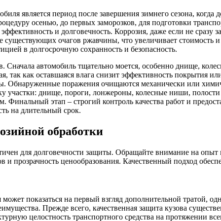
иля является период после завершения зимнего сезона, когда д
оцедуру осенью, до первых заморозков, для подготовки транспо
эффективность и долговечность. Коррозия, даже если не сразу за
 существующих очагов ржавчины, что увеличивает стоимость и 
тицией в долгосрочную сохранность и безопасность.
 Сначала автомобиль тщательно моется, особенно днище, колесн
я, так как оставшаяся влага снизит эффективность покрытия или
ны. Обнаруженные поражения очищаются механически или химиче
у участки: днище, пороги, лонжероны, колесные ниши, полости
. Финальный этап – строгий контроль качества работ и предос
ь на длительный срок.
розийной обработки
тичен для долговечности защиты. Обращайте внимание на опыт 
ов и прозрачность ценообразования. Качественный подход обес
ожет показаться на первый взгляд дополнительной тратой, одна
имущества. Прежде всего, качественная защита кузова существ
турную целостность транспортного средства на протяжении все