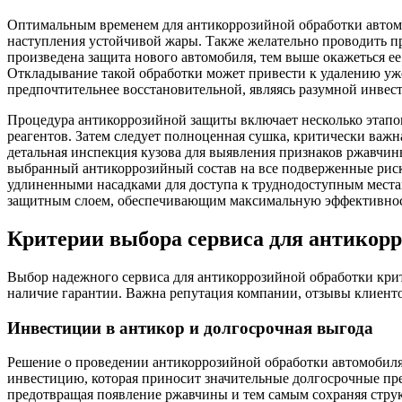
Оптимальным временем для антикоррозийной обработки автомоб
наступления устойчивой жары. Также желательно проводить пр
произведена защита нового автомобиля, тем выше окажеться ее 
Откладывание такой обработки может привести к удалению уже
предпочтительнее восстановительной, являясь разумной инвес
Процедура антикоррозийной защиты включает несколько этапов.
реагентов. Затем следует полноценная сушка, критически важна
детальная инспекция кузова для выявления признаков ржавчи
выбранный антикоррозийный состав на все подверженные риск
удлиненными насадками для доступа к труднодоступным местам
защитным слоем, обеспечивающим максимальную эффективност
Критерии выбора сервиса для антикор
Выбор надежного сервиса для антикоррозийной обработки кри
наличие гарантии. Важна репутация компании, отзывы клиент
Инвестиции в антикор и долгосрочная выгода
Решение о проведении антикоррозийной обработки автомобиля м
инвестицию, которая приносит значительные долгосрочные пре
предотвращая появление ржавчины и тем самым сохраняя струк