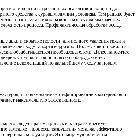
ороги очищены от агрессивных реагентов и соли, но до
ртного средства к суровым зимним условиям. Чем раньше будет
метна, начинает активно развиваться в уязвимых местах.
сложность процесса. Профилактическая обработка всегда
ые арки и скрытые полости, для полного удаления грязи и
 запечатает воду, ускоряя коррозию. После сушки проводится
ски, обрабатываються преобразователями. Далее наносится
 дверей. Специалисты используют оборудование с
тавление рекомендаций по дальнейшему уходу за новым
мастеров, использование сертифицированных материалов и
печивает максимальную эффективность.
ко его следует рассматривать как стратегическую
енно замедляет процессы разрушения металла, эффективно
го периода эксплуатации. Это напрямую влияет на