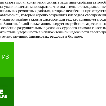
ты кузова могут критически снизить защитные свойства автомо
та увеличиваеться многократно, что значительно откладывает н
циальных ремонтных работах, которые неизбежны при отсутств
, автомобиль, который хорошо сохранился благодаря своевременн
является крайне важным фактором для тех, кто планирует продав
в. Защитный слой также минимизирует воздействие агрессивных
е особенно разрушительны в условиях сурового климата с часты
окойствие, уверенность в исключительной надежности своего т
ительно крупных финансовых расходов в будущем.