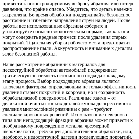
привести к неконтролируемому выбросу абразива или потере
давления, что крайне опасно. Убедитесь, что деталь надежно
закреплена. Во время обработки поддерживайте безопасное
расстояние и избегайте направления струи на людей. После
работы все использованные абразивы соберите и
утилизируйте согласно экологическим нормам, так как они
могут содержать вредные примеси после удаления старых
покрытий. Тщательная уборка рабочего места предотвратит
распространение пыли. Аккуратность и внимание к деталям –
залог безопасной работы.
Наше рассмотрение абразивных материалов для
пескоструйной обработки автомобилей подчеркивает
критическую значимость осознанного подхода к каждому
этапу процесса. Выбор подходящего абразива является
ключевым фактором, определяющим не только эффективность
удаления старых покрытий и коррозии, но и сохранность
обрабатываемой поверхности. Различные задачи – от
деликатной очистки тонких деталей кузова до агрессивного
удаления многослойной ржавчины с рам – требуют
специализированных решений. Использование неверного
типа или неподходящей фракции абразива может привести к
необратимому повреждению металла, чрезмерной
шероховатости, требующей дополнительной обработки, или,
наоборот, к недостаточной адгезии последующих покрытий,