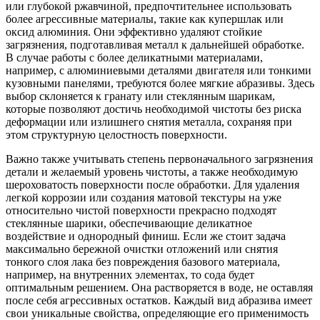
или глубокой ржавчиной, предпочтительнее использовать
более агрессивные материалы, такие как купершлак или
оксид алюминия. Они эффективно удаляют стойкие
загрязнения, подготавливая металл к дальнейшей обработке.
В случае работы с более деликатными материалами,
например, с алюминиевыми деталями двигателя или тонкими
кузовными панелями, требуются более мягкие абразивы. Здесь
выбор склоняется к гранату или стеклянным шарикам,
которые позволяют достичь необходимой чистоты без риска
деформации или излишнего снятия металла, сохраняя при
этом структурную целостность поверхности.
Важно также учитывать степень первоначального загрязнения
детали и желаемый уровень чистоты, а также необходимую
шероховатость поверхности после обработки. Для удаления
легкой коррозии или создания матовой текстуры на уже
относительно чистой поверхности прекрасно подходят
стеклянные шарики, обеспечивающие деликатное
воздействие и однородный финиш. Если же стоит задача
максимально бережной очистки отложений или снятия
тонкого слоя лака без повреждения базового материала,
например, на внутренних элементах, то сода будет
оптимальным решением. Она растворяется в воде, не оставляя
после себя агрессивных остатков. Каждый вид абразива имеет
свои уникальные свойства, определяющие его применимость