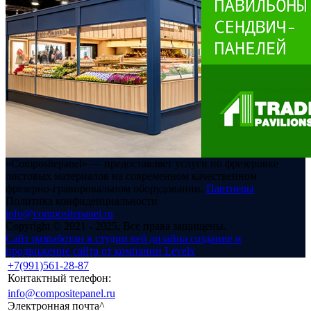
«Compositepanel» ― предоставляет услуги по фрезеровке
листовых материалов на современном качественном
фрезерно-гравировальном оборудовании.
Партнеры
Политика конфиденциальности
info@compositepanel.ru
Copyright © 2021 - 2025, Все права защищены.
Сайт разработан в студии веб дизайна создание и
продвижение сайта от компании Levelx
+7(991)561-28-87
Контактный телефон:
info@compositepanel.ru
Электронная почта^