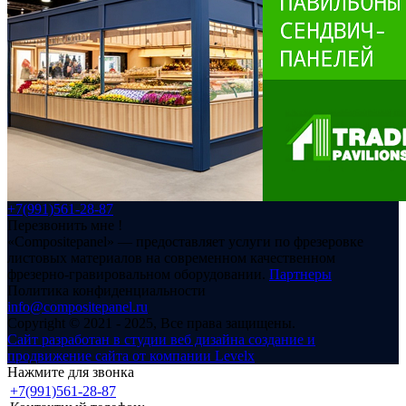
+7(991)561-28-87
Перезвонить мне !
«Compositepanel» ― предоставляет услуги по фрезеровке
листовых материалов на современном качественном
фрезерно-гравировальном оборудовании.
Партнеры
Политика конфиденциальности
info@compositepanel.ru
Copyright © 2021 - 2025, Все права защищены.
Сайт разработан в студии веб дизайна создание и
продвижение сайта от компании Levelx
Нажмите для звонка
+7(991)561-28-87