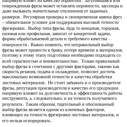
напрямую влияет на качество обработки․ Затупившаяся или
поврежденная фреза может оставлять неровности, заусенцы и
даже вызывать значительные отклонения от заданных
размеров․ Регулярная проверка и своевременная замена фрез
– обязательное условие для поддержания высокой точности
фрезеровки․ Выбор типа фрезы, будь то концевая, торцевая,
пазовая или профильная, зависит от конкретной задачи,
формы обрабатываемой детали и требуемого качества
поверхности․ Важно помнить, что неправильный выбор
фрезы может привести к браку, потере времени и материалов,
поэтому к этому этапу подготовки необходимо подходить со
всей серьезностью и внимательностью․ Только правильный
выбор фрезы в сочетании с другими факторами, такими как
скорость резания, подача и охлаждение, позволит достичь
максимально возможной точности и качества обработки
листовых материалов․ Не стоит забывать и о производителе
фрезы, репутация производителя и качество его продукции
напрямую влияют на долговечность и эффективность работы
инструмента, а, следовательно, и на точность получаемого
результата․ Таким образом, тщательный и обоснованный
выбор фрезы является одним из ключевых факторов,
влияющих на точность фрезеровки листовых материалов, и
его нельзя игнорировать․