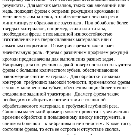
результата․ Для мягких металлов, таких как алюминий или
медь, подходят фрезы с острыми режущими кромками и
меньшим углом заточки, что обеспечивает чистый рез и
минимизирует образование заусенцев․ При обработке более
твердых материалов, например, стали или титана,
необходимы фрезы с повышенной износостойкостью,
изготовленные из твердосплавных материалов или с
алмазным покрытием․ Геометрия фрезы также играет
значительную роль․ Фрезы с различным профилем режущей
кромки предназначены для выполнения разных задач․
Например, для получения гладкой поверхности используются
фрезы с большим количеством зубьев, обеспечивающие
равномерное снятие материала․ Для обработки сложных
контуров, требующих высокой точности, применяются фрезы
с малым количеством зубьев, обеспечивающие более точное
следование заданной траектории․ Диаметр фрезы также
необходимо выбирать в соответствии с толщиной
обрабатываемого материала и требуемой глубиной реза․
Слишком маленький диаметр может привести к увеличению
времени обработки и повышенному износу инструмента, а
слишком большой – к вибрациям и неточностям․ Кроме того,
состояние фрезы, то есть ее острота и отсутствие сколов,